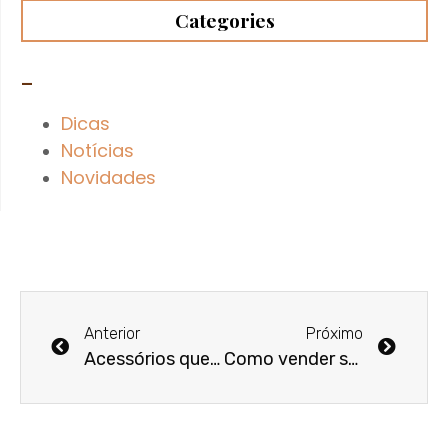
Categories
–
Dicas
Notícias
Novidades
Anterior
Próximo
Acessórios que toda mulher deve ter: Saiba quais são
Como vender semijoias pelo Instagram? 6 dicas valiosas