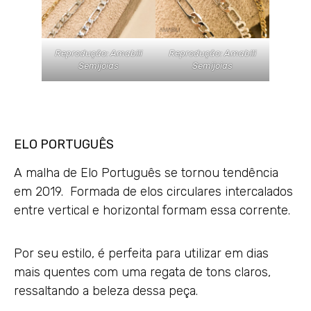
Reprodução: Amabili
Reprodução: Amabili
Semijoias
Semijoias
ELO PORTUGUÊS
A malha de Elo Português se tornou tendência
em 2019. Formada de elos circulares intercalados
entre vertical e horizontal formam essa corrente.
Por seu estilo, é perfeita para utilizar em dias
mais quentes com uma regata de tons claros,
Email
ressaltando a beleza dessa peça.