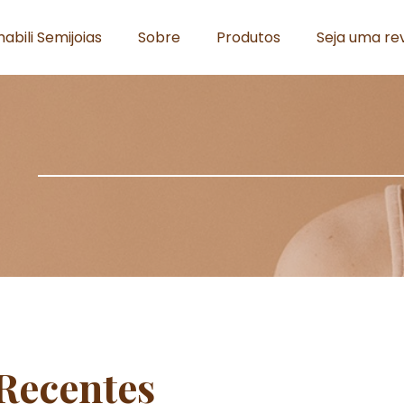
abili Semijoias
Sobre
Produtos
Seja uma r
 Recentes