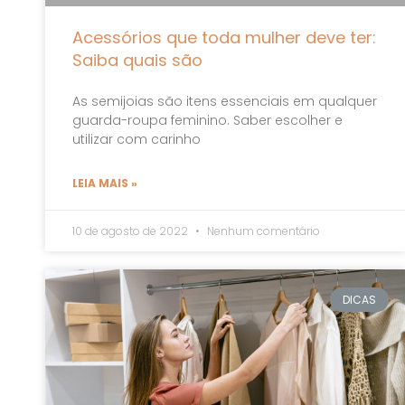
Acessórios que toda mulher deve ter:
Saiba quais são
As semijoias são itens essenciais em qualquer
guarda-roupa feminino. Saber escolher e
utilizar com carinho
LEIA MAIS »
10 de agosto de 2022
Nenhum comentário
DICAS