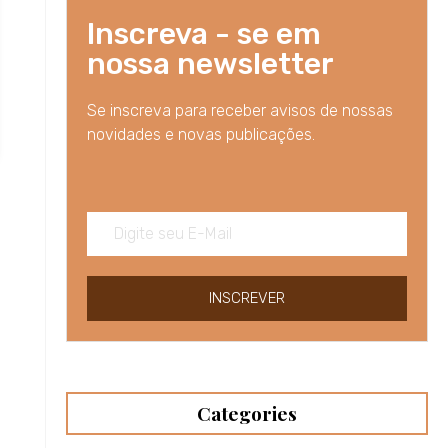
Inscreva - se em
nossa newsletter
Se inscreva para receber avisos de nossas
novidades e novas publicações.
INSCREVER
Categories